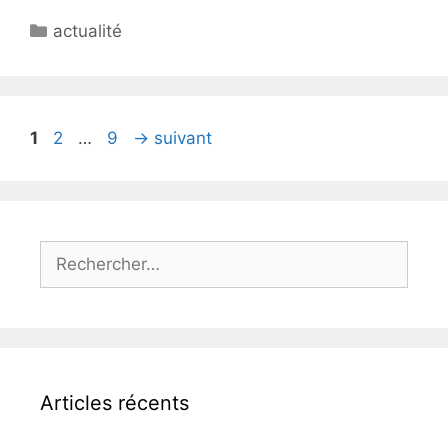
Catégories
actualité
Page
Page
Page
1
2
…
9
→
suivant
Rechercher :
Articles récents