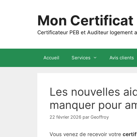
Aller
au
Mon Certificat
contenu
Certificateur PEB et Auditeur logement
Accueil
Services
Avis clients
Les nouvelles ai
manquer pour amé
22 février 2026
par
Geoffroy
Vous venez de recevoir votre
certi