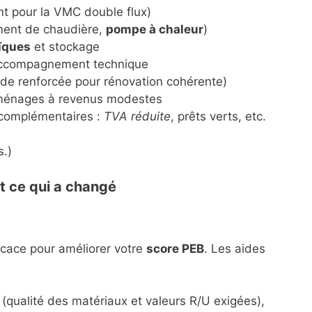
 pour la VMC double flux)
ent de chaudière,
pompe à chaleur
)
ïques
et stockage
ccompagnement technique
ide renforcée pour rénovation cohérente)
énages à revenus modestes
s complémentaires :
TVA réduite
, prêts verts, etc.
s.)
et ce qui a changé
fficace pour améliorer votre
score PEB
. Les aides
qualité des matériaux et valeurs R/U exigées),