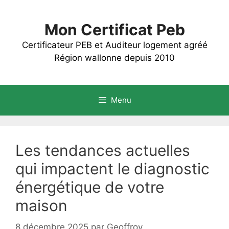
Aller
au
Mon Certificat Peb
contenu
Certificateur PEB et Auditeur logement agréé
Région wallonne depuis 2010
Menu
Les tendances actuelles
qui impactent le diagnostic
énergétique de votre
maison
8 décembre 2025
par
Geoffroy