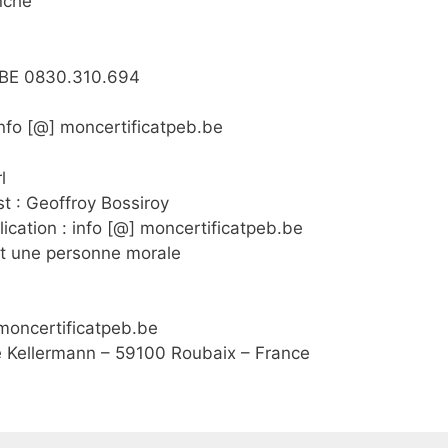
nche
 BE 0830.310.694
info [@]
moncertificatpeb.be
l
t : Geoffroy Bossiroy
ication : info [@]
moncertificatpeb.be
st une personne morale
moncertificatpeb.be
ue Kellermann – 59100 Roubaix – France