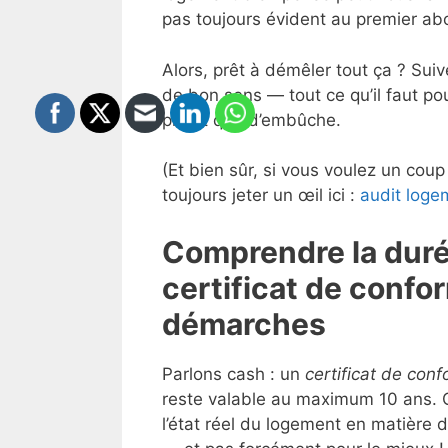
pas toujours évident au premier ab
Alors, prêt à démêler tout ça ? Suiv
de bon sens — tout ce qu’il faut po
plutôt que d’embûche.
(Et bien sûr, si vous voulez un cou
toujours jeter un œil ici :
audit loge
Comprendre la durée
certificat de confo
démarches
Parlons cash : un
certificat de conf
reste valable au maximum 10 ans. Cet
l’état réel du logement en matière 