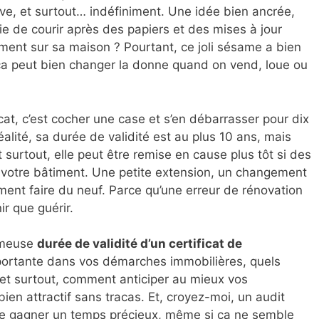
rive, et surtout… indéfiniment. Une idée bien ancrée,
ie de courir après des papiers et des mises à jour
ent sur sa maison ? Pourtant, ce joli sésame a bien
 ça peut bien changer la donne quand on vend, loue ou
cat, c’est cocher une case et s’en débarrasser pour dix
alité, sa durée de validité est au plus 10 ans, mais
 surtout, elle peut être remise en cause plus tôt si des
t votre bâtiment. Une petite extension, un changement
ement faire du neuf. Parce qu’une erreur de rénovation
r que guérir.
ameuse
durée de validité d’un certificat de
importante dans vos démarches immobilières, quels
 et surtout, comment anticiper au mieux vos
ien attractif sans tracas. Et, croyez-moi, un audit
re gagner un temps précieux, même si ça ne semble