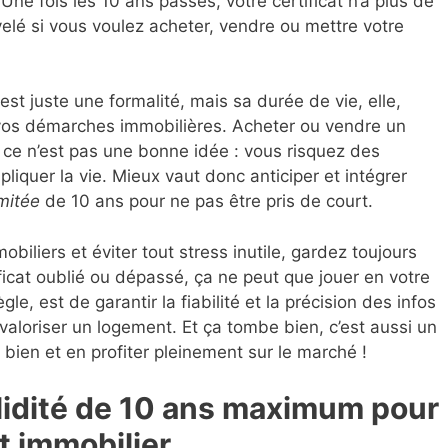
ne fois les 10 ans passés, votre certificat n’a plus de
uvelé si vous voulez acheter, vendre ou mettre votre
st juste une formalité, mais sa durée de vie, elle,
vos démarches immobilières. Acheter ou vendre un
 ce n’est pas une bonne idée : vous risquez des
liquer la vie. Mieux vaut donc anticiper et intégrer
imitée
de 10 ans pour ne pas être pris de court.
biliers et éviter tout stress inutile, gardez toujours
ificat oublié ou dépassé, ça ne peut que jouer en votre
ègle, est de garantir la fiabilité et la précision des infos
valoriser un logement. Et ça tombe bien, c’est aussi un
e bien et en profiter pleinement sur le marché !
alidité de 10 ans maximum pour
et immobilier